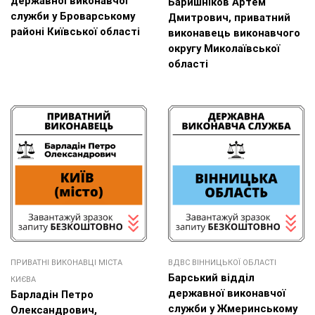
державної виконавчої
Баришніков Артем
служби у Броварському
Дмитрович, приватний
районі Київської області
виконавець виконавчого
округу Миколаївської
області
ПРИВАТНІ ВИКОНАВЦІ МІСТА
ВДВС ВІННИЦЬКОЇ ОБЛАСТІ
Барський відділ
КИЄВА
державної виконавчої
Барладін Петро
служби у Жмеринському
Олександрович,