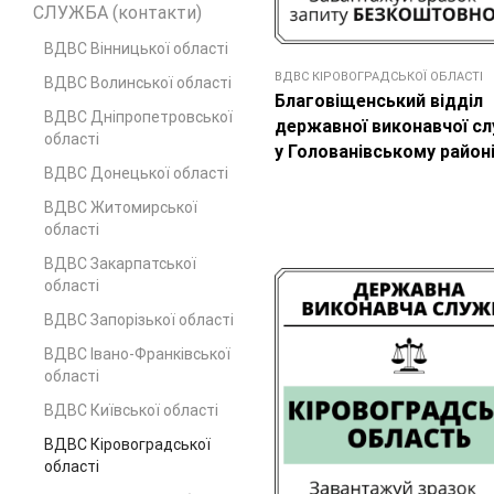
СЛУЖБА (контакти)
ВДВС Вінницької області
ВДВС КІРОВОГРАДСЬКОЇ ОБЛАСТІ
ВДВС Волинської області
Благовіщенський відділ
ВДВС Дніпропетровської
державної виконавчої с
області
у Голованівському район
ВДВС Донецької областi
ВДВС Житомирської
області
ВДВС Закарпатської
області
ВДВС Запорізької області
ВДВС Івано-Франківської
області
ВДВС Київської області
ВДВС Кіровоградської
області