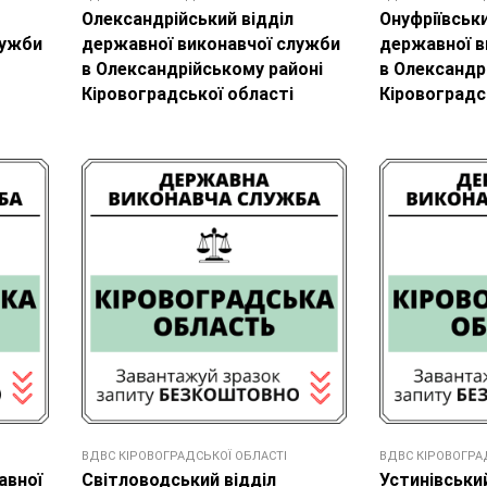
Олександрійський відділ
Онуфріївськи
лужби
державної виконавчої служби
державної в
в Олександрійському районі
в Олександр
Кіровоградської області
Кіровоградс
ВДВС КІРОВОГРАДСЬКОЇ ОБЛАСТІ
ВДВС КІРОВОГРА
авної
Світловодський відділ
Устинівський