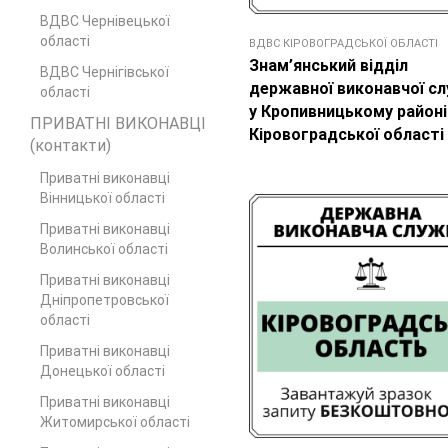
ВДВС Чернівецької
області
ВДВС КІРОВОГРАДСЬКОЇ ОБЛАСТІ
Знам’янський відділ
ВДВС Чернігівської
державної виконавчої с
області
у Кропивницькому районі
ПРИВАТНІ ВИКОНАВЦІ
Кіровоградської області
(контакти)
Приватні виконавці
Вінницької області
Приватні виконавці
Волинської області
Приватні виконавці
Дніпропетровської
області
Приватні виконавці
Донецької області
Приватні виконавці
Житомирської області