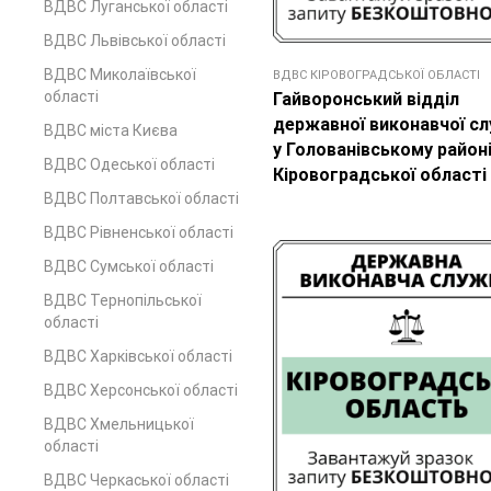
ВДВС Луганської області
ВДВС Львівської області
ВДВС Миколаївської
ВДВС КІРОВОГРАДСЬКОЇ ОБЛАСТІ
області
Гайворонський відділ
державної виконавчої с
ВДВС міста Києва
у Голованівському район
ВДВС Одеської області
Кіровоградської області
ВДВС Полтавської області
ВДВС Рівненської області
ВДВС Сумської області
ВДВС Тернопільської
області
ВДВС Харківської області
ВДВС Херсонської області
ВДВС Хмельницької
області
ВДВС Черкаської області