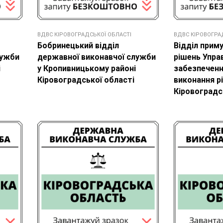
ВДВС КІРОВОГРАДСЬКОЇ ОБЛАСТІ
ВДВС КІРОВОГРА
Бобринецький відділ
Відділ прим
лужби
державної виконавчої служби
рішень Упра
і
у Кропивницькому районі
забезпеченн
Кіровоградської області
виконання р
Кіровоградс