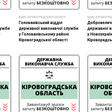
ВДВС КІРОВОГРАДСЬКОЇ ОБЛАСТІ
ВДВС КІРОВОГРА
Голованівський відділ
Добровеличк
лужби
державної виконавчої служби
державної в
і
у Голованівському районі
у Новоукраї
Кіровоградської області
Кіроворадсь