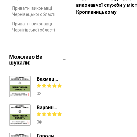
виконавчої служби у міст
Приватні виконавці
Кропивницькому
Чернівецької області
Приватні виконавці
Чернігівської області
Можливо Ви
шукали:
Бахмацький відділ державної виконавчої служби у Ніжинському районі
0
₴
Варвинський відділ державної виконавчої служби у Прилуцькому районі
0
₴
Городнянський відділ державної виконавчої служби у Чернігівському районі