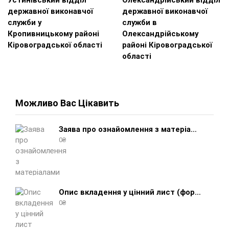
державної виконавчої
державної виконавчої
служби у
служби в
Кропивницькому районі
Олександрійському
Кіровоградської області
районі Кіровоградської
області
Можливо Вас Цікавить
Заява про ознайомлення з матеріалами виконавчого провадження (зразок, шаблон 2025 року)
0
₴
Опис вкладення у цінний лист (форма 107) + інструкція відправлення цінного листа з описом вкладення
0
₴