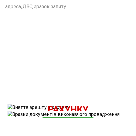
адреса
,
ДВС
,
зразок запиту
ВАРТІСТЬ ПОСЛУГИ - 500 ГРН.
ЗНЯТТЯ АРЕШТУ З
КОРИСНІ МАТЕРІАЛИ
РАХУНКУ
ОЗНАЙОМИТИСЬ
ЗАМОВИТИ