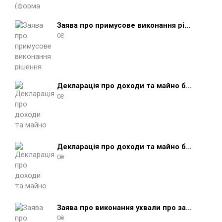
Заява про примусове виконання рішення (зразок, шаблон 2025 року)
0
₴
Декларація про доходи та майно боржника фізичної особи (бланк) + інструкція
0
₴
Декларація про доходи та майно боржника юридичної особи (бланк) + інструкція
0
₴
Заява про виконання ухвали про забезпечення позову (зразок, шаблон 2025 року)
0
₴