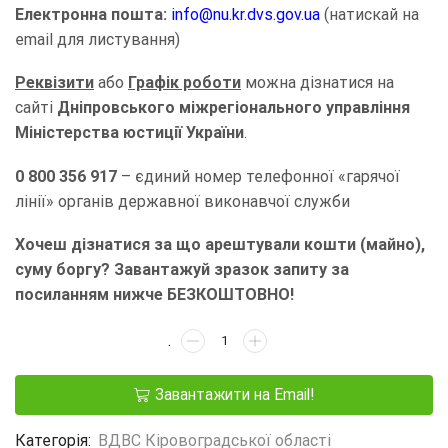
Електронна пошта:
info@nu.kr.dvs.gov.ua
(натискай на
email для листування)
Реквізити
або
Графік роботи
можна дізнатися на
сайті
Дніпровського міжрегіонального управління
Міністерства юстиції України
.
0 800 356 917
– єдиний номер телефонної «гарячої
лінії» органів державної виконавчої служби
Хочеш дізнатися за що арештували кошти (майно),
суму боргу? Завантажуй зразок запиту за
посиланням нижче БЕЗКОШТОВНО!
Завантажити на Email!
Категорія:
ВДВС Кіровоградської області