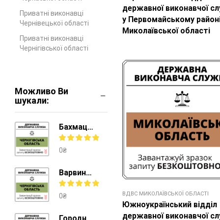
державної виконавчої с
Приватні виконавці
у Первомайському район
Чернівецької області
Миколаївської області
Приватні виконавці
Чернігівської області
Можливо Ви
шукали:
Бахмацький відділ державної виконавчої служби у Ніжинському районі
0
₴
Варвинський відділ державної виконавчої служби у Прилуцькому районі
ВДВС МИКОЛАЇВСЬКОЇ ОБЛАСТІ
0
₴
Южноукраїнський відділ
державної виконавчої с
Городнянський відділ державної виконавчої служби у Чернігівському районі