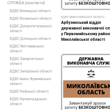
СЛУЖБА (контакти)
ВДВС Вінницької області
ВДВС МИКОЛАЇВСЬКОЇ ОБЛАСТІ
ВДВС Волинської області
Арбузинський відділ
ВДВС Дніпропетровської
державної виконавчої с
області
у Первомайському район
ВДВС Донецької областi
Миколаївської області
ВДВС Житомирської
області
ВДВС Закарпатської
області
ВДВС Запорізької області
ВДВС Івано-Франківської
області
ВДВС Київської області
ВДВС Кіровоградської
області