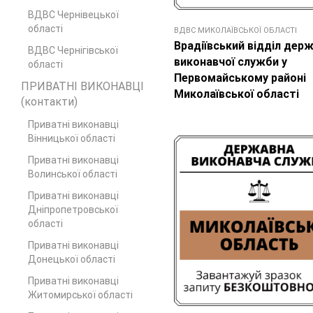
ВДВС Чернівецької
області
ВДВС МИКОЛАЇВСЬКОЇ ОБЛАСТІ
Врадіївський відділ дер
ВДВС Чернігівської
виконавчої служби у
області
Первомайському районі
ПРИВАТНІ ВИКОНАВЦІ
Миколаївської області
(контакти)
Приватні виконавці
Вінницької області
Приватні виконавці
Волинської області
Приватні виконавці
Дніпропетровської
області
Приватні виконавці
Донецької області
Приватні виконавці
Житомирської області