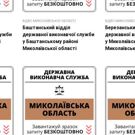
ВДВС МИКОЛАЇВСЬКОЇ ОБЛАСТІ
ВДВС МИКОЛАЇВС
Баштанський відділ
Березанськи
лужби
державної виконавчої служби
державної в
і
у Баштанському районі
у Миколаївс
Миколаївської області
Миколаївськ