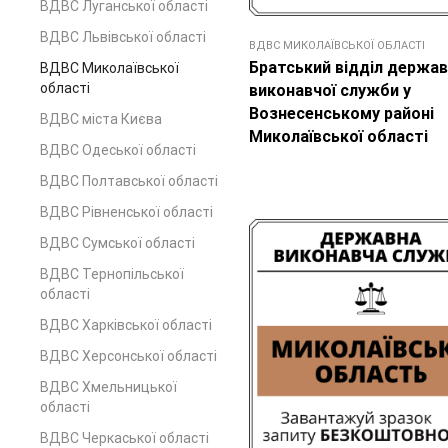
ВДВС Луганської області
ВДВС Львівської області
ВДВС МИКОЛАЇВСЬКОЇ ОБЛАСТІ
Братський відділ держав
ВДВС Миколаївської
області
виконавчої служби у
Вознесенському районі
ВДВС міста Києва
Миколаївської області
ВДВС Одеської області
ВДВС Полтавської області
ВДВС Рівненської області
ВДВС Сумської області
ВДВС Тернопільської
області
ВДВС Харківської області
ВДВС Херсонської області
ВДВС Хмельницької
області
ВДВС Черкаської області