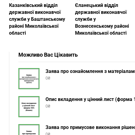
Казанківський відділ
Єланецький відділ
державної виконавчої
державної виконавчої
служби у Баштанському
служби у
районі Миколаївської
Вознесенському районі
області
Миколаївської області
Можливо Вас Цікавить
Заява про ознайомлення з матеріалам
0
₴
Опис вкладення у цінний лист (форма 1
0
₴
Заява про примусове виконання рішенн
0
₴