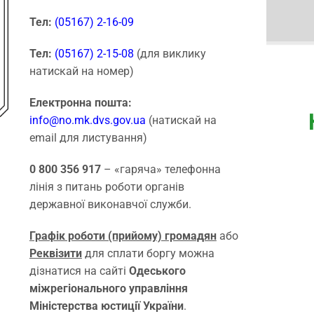
Тел:
(05167) 2-16-09
Тел:
(05167) 2-15-08
(для виклику
натискай на номер)
Електронна пошта:
info@no.mk.dvs.gov.ua
(натискай на
email для листування)
0 800 356 917
– «гаряча» телефонна
лінія з питань роботи органів
державної виконавчої служби.
Графік роботи (прийому) громадян
або
Реквізити
для сплати боргу можна
дізнатися на сайті
Одеського
міжрегіонального управління
Міністерства юстиції України
.