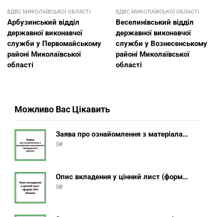
ВДВС МИКОЛАЇВСЬКОЇ ОБЛАСТІ
ВДВС МИКОЛАЇВСЬКОЇ ОБЛАСТІ
Арбузинський відділ
Веселинівський відділ
державної виконавчої
державної виконавчої
служби у Первомайському
служби у Вознесенському
районі Миколаївської
районі Миколаївської
області
області
Можливо Вас Цікавить
Заява про ознайомлення з матеріалами виконавчого провадження (зразок, шаблон 2025 року)
0
₴
Опис вкладення у цінний лист (форма 107) + інструкція відправлення цінного листа з описом вкладення
0
₴