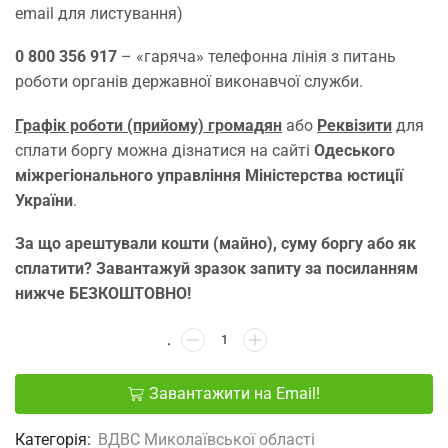
email для листування)
0 800 356 917
– «гаряча» телефонна лінія з питань
роботи органів державної виконавчої служби.
Графік роботи (прийому) громадян
або
Реквізити
для
сплати боргу можна дізнатися на сайті
Одеського
міжрегіонального управління Міністерства юстиції
України
.
За що арештували кошти (майно), суму боргу або як
сплатити? Завантажуй зразок запиту за посиланням
нижче БЕЗКОШТОВНО!
Завантажити на Email!
Категорія:
ВДВС Миколаївської області