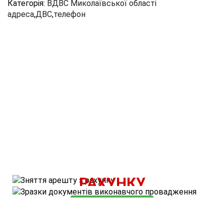
Категорія:
ВДВС Миколаївської області
адреса
,
ДВС
,
телефон
ВАРТІСТЬ ПОСЛУГИ - 500 ГРН.
ЗНЯТТЯ АРЕШТУ З
КОРИСНІ МАТЕРІАЛИ
РАХУНКУ
ОЗНАЙОМИТИСЬ
ЗАМОВИТИ