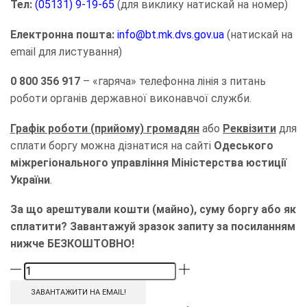
Тел:
(05131) 9-19-65
(для виклику натискай на номер)
Електронна пошта:
info@bt.mk.dvs.gov.ua
(натискай на
email для листування)
0 800 356 917
– «гаряча» телефонна лінія з питань
роботи органів державної виконавчої служби.
Графік роботи (прийому) громадян
або
Реквізити
для
сплати боргу можна дізнатися на сайті
Одеського
міжрегіонального управління Міністерства юстиції
України
.
За що арештували кошти (майно), суму боргу або як
сплатити? Завантажуй зразок запиту за посиланням
нижче БЕЗКОШТОВНО!
ЗАВАНТАЖИТИ НА EMAIL!