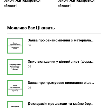
районі Житомирської
районі Житомирської
області
області
Можливо Вас Цікавить
Заява про ознайомлення з матеріалами виконавчого провадження (зразок, шаблон 2025 року)
0
₴
Опис вкладення у цінний лист (форма 107) + інструкція відправлення цінного листа з описом вкладення
0
₴
Заява про примусове виконання рішення (зразок, шаблон 2025 року)
0
₴
Декларація про доходи та майно боржника фізичної особи (бланк) + інструкція