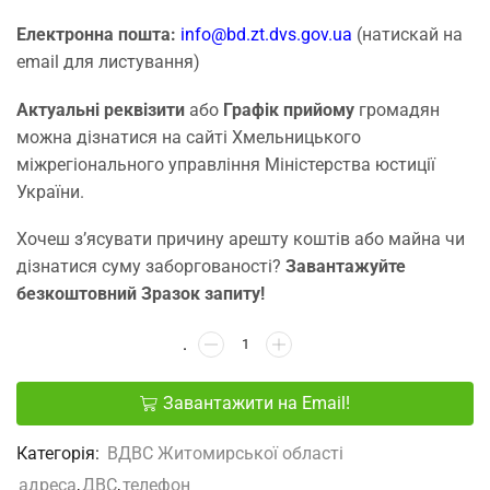
Електронна пошта:
info@bd.zt.dvs.gov.ua
(натискай на
email для листування)
Актуальні реквізити
або
Графік прийому
громадян
можна дізнатися на сайті Хмельницького
міжрегіонального управління Міністерства юстиції
України.
Хочеш з’ясувати причину арешту коштів або майна чи
дізнатися суму заборгованості?
Завантажуйте
безкоштовний Зразок запиту!
Завантажити на Email!
Категорія:
ВДВС Житомирської області
адреса
,
ДВС
,
телефон