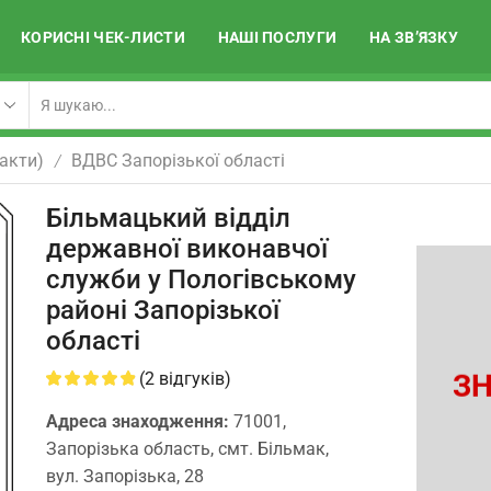
КОРИСНІ ЧЕК-ЛИСТИ
НАШІ ПОСЛУГИ
НА ЗВ’ЯЗКУ
акти)
ВДВС Запорізької області
/
Більмацький відділ
державної виконавчої
служби у Пологівському
районі Запорізької
області
ЗН
(
2
відгуків)
Адреса знаходження:
71001,
Запорізька область, смт. Більмак,
вул. Запорізька, 28