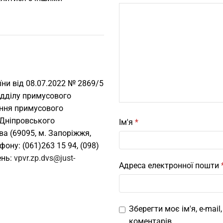
їни від 08.07.2022 № 2869/5
ідділу примусового
ення примусового
 Дніпровського
Ім'я
*
ва (69095, м. Запоріжжя,
ону: (061)263 15 94, (098)
ень:
vpvr.zp.dvs@just-
Адреса електронної пошти
Зберегти моє ім'я, e-mai
коментарів.