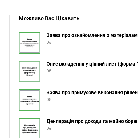
Можливо Вас Цікавить
Заява про ознайомлення з матеріалам
0
₴
Опис вкладення у цінний лист (форма 1
0
₴
Заява про примусове виконання рішенн
0
₴
Декларація про доходи та майно боржн
0
₴