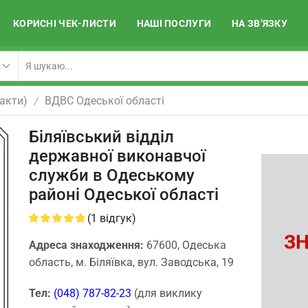
КОРИСНІ ЧЕК-ЛИСТИ
НАШІ ПОСЛУГИ
НА ЗВ’ЯЗКУ
акти)
ВДВС Одеської області
/
Біляївський відділ
державної виконавчої
служби в Одеському
районі Одеської області
(
1
відгук)
ЗН
Адреса знаходження:
67600, Одеська
область, м. Біляївка, вул. Заводська, 19
Тел:
(048) 787-82-23
(для виклику