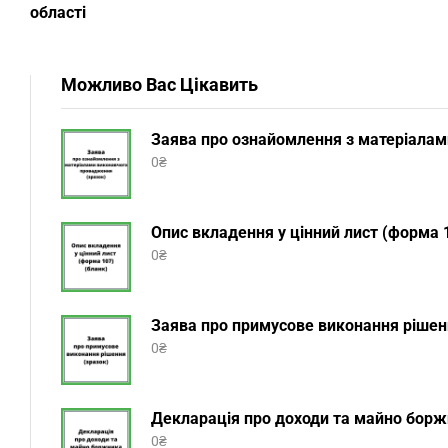
області
Можливо Вас Цікавить
Заява про ознайомлення з матеріалам
0
₴
Опис вкладення у цінний лист (форма 1
0
₴
Заява про примусове виконання рішенн
0
₴
Декларація про доходи та майно боржн
0
₴