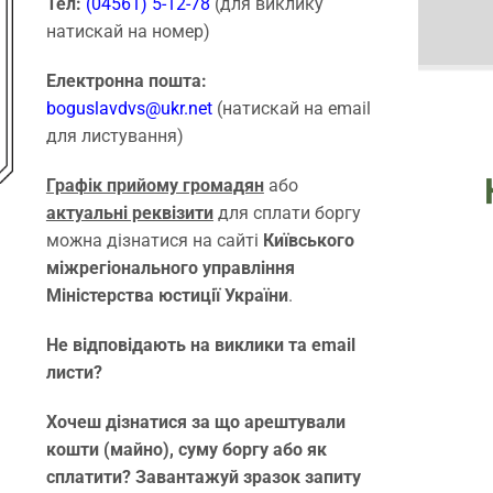
Тел:
(04561) 5-12-78
(для виклику
натискай на номер)
Електронна пошта:
boguslavdvs@ukr.net
(натискай на email
для листування)
Графік прийому громадян
або
актуальні реквізити
для сплати боргу
можна дізнатися на сайті
Київського
міжрегіонального управління
Міністерства юстиції України
.
Не відповідають на виклики та email
листи?
Хочеш дізнатися за що арештували
кошти (майно), суму боргу або як
сплатити? Завантажуй зразок запиту