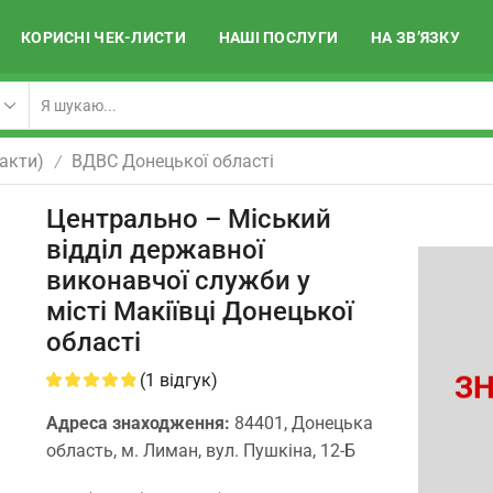
КОРИСНІ ЧЕК-ЛИСТИ
НАШІ ПОСЛУГИ
НА ЗВ’ЯЗКУ
акти)
ВДВС Донецької областi
/
Центрально – Міський
відділ державної
виконавчої служби у
місті Макіївці Донецької
області
ЗН
(
1
відгук)
Адреса знаходження:
84401, Донецька
область, м. Лиман, вул. Пушкіна, 12-Б