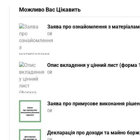
Можливо Вас Цікавить
Заява про ознайомлення з матеріалам
0
₴
Опис вкладення у цінний лист (форма 1
0
₴
Заява про примусове виконання рішенн
0
₴
Декларація про доходи та майно боржн
0
₴