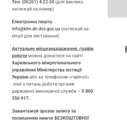
Тел:
(06261) 4-22-34
(для виклику
натискай на номер)
Електронна пошта:
info@klm.dn.dvs.gov.ua
(натискай на
email для листування)
Актуальне місцезнаходження, графік
роботи
можна дізнатися на сайті
Харківського міжрегіонального
управління Міністерства юстиції
України
або за телефоном «гарячої»
лінії з питань роботи органів
державної виконавчої служби –
0 800
356 917.
Завантажуй зразок запиту за
посиланням нижче БЕЗКОШТОВНО!