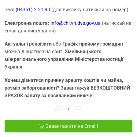
Тел:
(04351) 2-21-90
(для виклику натискай на номер)
Електронна пошта:
info@chl.vn.dvs.gov.ua
(натискай на
email для листування)
Актуальні реквізити
або
Графік прийому громадян
можна дізнатися на сайті
Хмельницького
міжрегіонального управління Міністерства юстиції
України
.
Хочеш дізнатися причину арешту коштів чи майна,
розмір заборгованості? Завантажуй БЕЗКОШТОВНИЙ
ЗРАЗОК запиту за посиланням нижче!
Завантажити на Email!