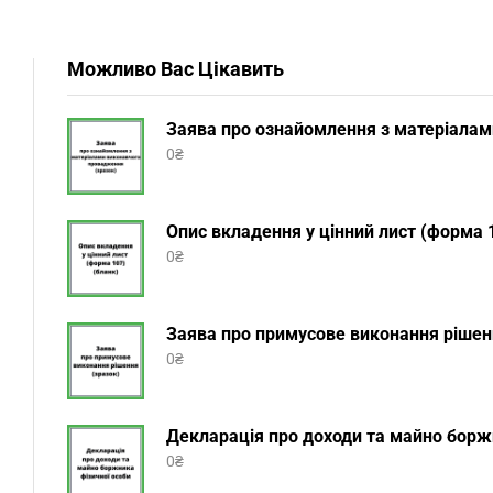
Можливо Вас Цікавить
Заява про ознайомлення з матеріалам
0
₴
Опис вкладення у цінний лист (форма 1
0
₴
Заява про примусове виконання рішенн
0
₴
Декларація про доходи та майно боржн
0
₴