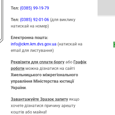
Тел:
(0385) 99-19-79
Тел:
(0385) 92-01-06
(для виклику
натискай на номер)
Електронна пошта:
info@ckm.km.dvs.gov.ua
(натискай на
email для листування)
Реквізити для сплати боргу
або
Графік
роботи
можна дізнатися на сайті
Хмельницького міжрегіонального
управління Міністерства юстиції
України
.
Завантажуйте Зразок запиту
якщо
хочете дізнатися причину арешту
коштів або майна
!