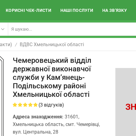
КОРИСНІ ЧЕК-ЛИСТИ
НАШІ ПОСЛУГИ
НА ЗВ’ЯЗКУ
акти)
ВДВС Хмельницької області
/
Чемеровецький відділ
державної виконавчої
служби у Кам’янець-
Подільському районі
Хмельницької області
ЗН
(
3
відгуків)
Адреса знаходження:
31601,
Хмельницька область, смт. Чемерівці,
вул. Центральна, 28