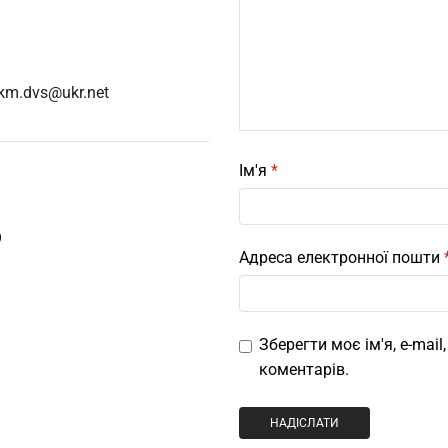
.km.dvs@ukr.net
Ім'я
*
9
Адреса електронної пошти
Зберегти моє ім'я, e-mai
коментарів.