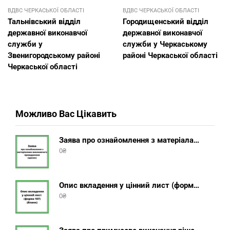
ВДВС ЧЕРКАСЬКОЇ ОБЛАСТІ
ВДВС ЧЕРКАСЬКОЇ ОБЛАСТІ
Тальнівський відділ
Городищенський відділ
державної виконавчої
державної виконавчої
служби у
служби у Черкаському
Звенигородському районі
районі Черкаської області
Черкаської області
Можливо Вас Цікавить
Заява про ознайомлення з матеріалами виконавчого провадження (зразок, шаблон 2025 року)
0
₴
Опис вкладення у цінний лист (форма 107) + інструкція відправлення цінного листа з описом вкладення
0
₴