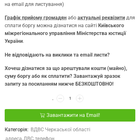
на email для листування)
Графік прийому громадян
або
актуальні реквізити
для
сплати боргу можна дізнатися на сайті
Київського
міжрегіонального управління Міністерства юстиції
України
.
Не відповідають на виклики та email листи?
Хочеш дізнатися за що арештували кошти (майно),
суму боргу або як сплатити? Завантажуй зразок
запиту за посиланням нижче БЕЗКОШТОВНО!
Завантажити на Email!
Категорія:
ВДВС Черкаської області
адреса
,
ДВС
,
телефон