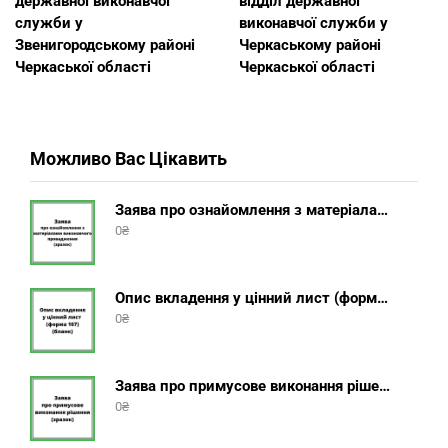
державної виконавчої
відділ державної
служби у
виконавчої служби у
Звенигородському районі
Черкаському районі
Черкаської області
Черкаської області
Можливо Вас Цікавить
Заява про ознайомлення з матеріалами виконавчого провадження (зразок, шаблон 2025 року)
0
₴
Опис вкладення у цінний лист (форма 107) + інструкція відправлення цінного листа з описом вкладення
0
₴
Заява про примусове виконання рішення (зразок, шаблон 2025 року)
0
₴