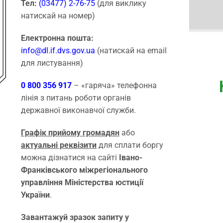
Тел:
(03477) 2-76-75
(для виклику
натискай на номер)
Електронна пошта:
info@dl.if.dvs.gov.ua
(натискай на email
для листування)
0 800 356 917
– «гаряча» телефонна
лінія з питань роботи органів
державної виконавчої служби.
Графік прийому громадян
або
актуальні реквізити
для сплати боргу
можна дізнатися на сайті
Івано-
Франківського міжрегіонального
управління Міністерства юстиції
України
.
Завантажуй зразок запиту у