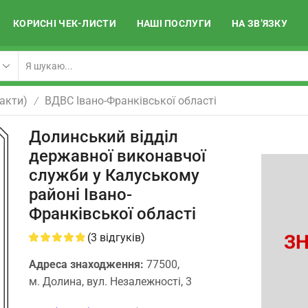
КОРИСНІ ЧЕК-ЛИСТИ
НАШІ ПОСЛУГИ
НА ЗВ’ЯЗКУ
акти)
ВДВС Івано-Франківської області
/
Долинський відділ
державної виконавчої
служби у Калуському
районі Івано-
Франківської області
ЗН
(
3
відгуків)
Адреса знаходження:
77500,
м. Долина, вул. Незалежності, 3