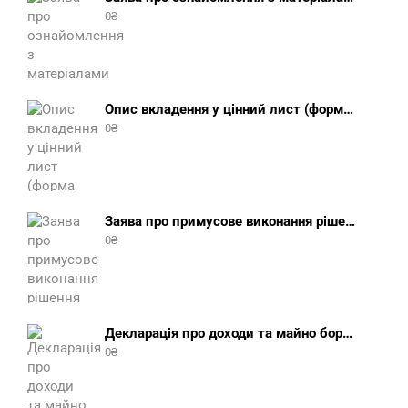
0
₴
Опис вкладення у цінний лист (форма 107) + інструкція відправлення цінного листа з описом вкладення
0
₴
Заява про примусове виконання рішення (зразок, шаблон 2025 року)
0
₴
Декларація про доходи та майно боржника фізичної особи (бланк) + інструкція
0
₴