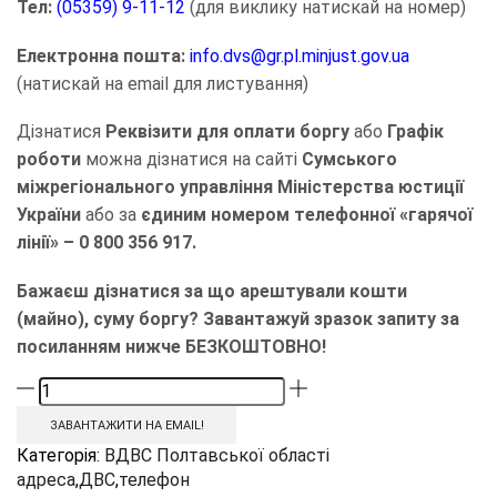
Тел:
(05359) 9-11-12
(для виклику натискай на номер)
Електронна пошта:
info.dvs@gr.pl.minjust.gov.ua
(натискай на email для листування)
Дізнатися
Реквізити
для оплати боргу
або
Графік
роботи
можна дізнатися на сайті
Сумського
міжрегіонального управління Міністерства юстиції
України
або за
єдиним номером телефонної «гарячої
лінії» – 0 800 356 917.
Бажаєш дізнатися за що арештували кошти
(майно), суму боргу? Завантажуй зразок запиту за
посиланням нижче БЕЗКОШТОВНО!
ЗАВАНТАЖИТИ НА EMAIL!
Категорія:
ВДВС Полтавської області
адреса
,
ДВС
,
телефон