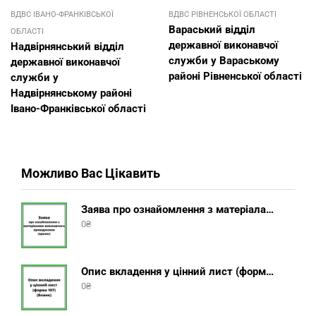
ВДВС ІВАНО-ФРАНКІВСЬКОЇ
ВДВС РІВНЕНСЬКОЇ ОБЛАСТІ
Вараський відділ
ОБЛАСТІ
державної виконавчої
Надвірнянський відділ
служби у Вараському
державної виконавчої
районі Рівненської області
служби у
Надвірнянському районі
Івано-Франківської області
Можливо Вас Цікавить
Заява про ознайомлення з матеріалами виконавчого провадження (зразок, шаблон 2025 року)
0
₴
Опис вкладення у цінний лист (форма 107) + інструкція відправлення цінного листа з описом вкладення
0
₴