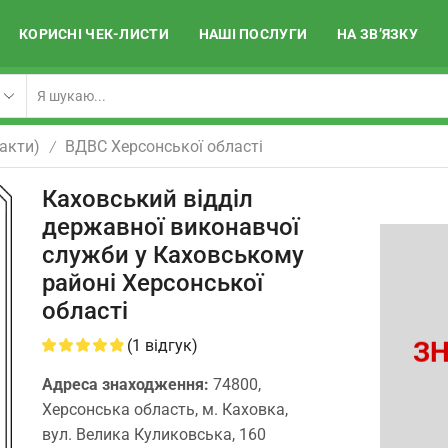
КОРИСНІ ЧЕК-ЛИСТИ
НАШІ ПОСЛУГИ
НА ЗВ’ЯЗКУ
акти)
ВДВС Херсонської області
/
Каховський відділ
державної виконавчої
служби у Каховському
районі Херсонської
області
ЗН
(
1
відгук)
Адреса знаходження:
74800,
Херсонська область, м. Каховка,
вул. Велика Куликовська, 160