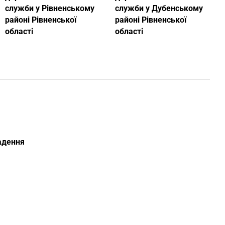
служби у Рівненському
служби у Дубенському
районі Рівненської
районі Рівненської
області
області
ладення