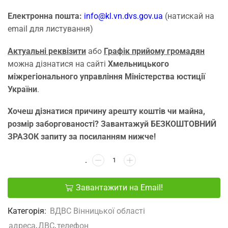
Електронна пошта:
info@kl.vn.dvs.gov.ua
(натискай на
email для листування)
Актуальні реквізити
або
Графік прийому громадян
можна дізнатися на сайті
Хмельницького
міжрегіонального управління Міністерства юстиції
України
.
Хочеш дізнатися причину арешту коштів чи майна,
розмір заборгованості? Завантажуй БЕЗКОШТОВНИЙ
ЗРАЗОК запиту за посиланням нижче!
Завантажити на Email!
Категорія:
ВДВС Вінницької області
адреса
,
ДВС
,
телефон