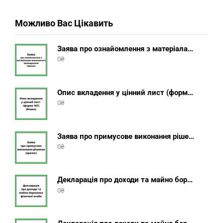
Можливо Вас Цікавить
Заява про ознайомлення з матеріалами виконавчого провадження (зразок, шаблон 2025 року)
0
₴
Опис вкладення у цінний лист (форма 107) + інструкція відправлення цінного листа з описом вкладення
0
₴
Заява про примусове виконання рішення (зразок, шаблон 2025 року)
0
₴
Декларація про доходи та майно боржника фізичної особи (бланк) + інструкція
0
₴