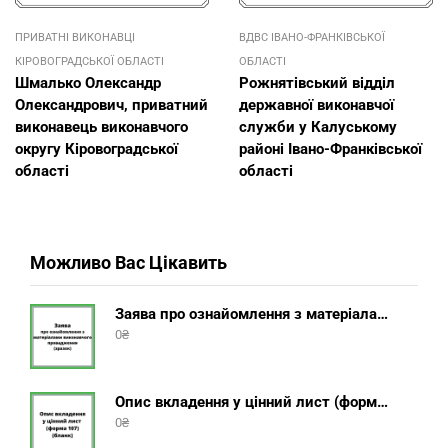
ПРИВАТНІ ВИКОНАВЦІ
ВДВС ІВАНО-ФРАНКІВСЬКОЇ
КІРОВОГРАДСЬКОЇ ОБЛАСТІ
ОБЛАСТІ
Шмалько Олександр
Рожнятівський відділ
Олександрович, приватний
державної виконавчої
виконавець виконавчого
служби у Калуському
округу Кіровоградської
районі Івано-Франківської
області
області
Можливо Вас Цікавить
Заява про ознайомлення з матеріалами виконавчого провадження (зразок, шаблон 2025 року)
0
₴
Опис вкладення у цінний лист (форма 107) + інструкція відправлення цінного листа з описом вкладення
0
₴