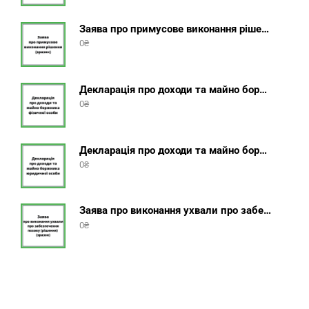
Заява про примусове виконання рішення (зразок, шаблон 2025 року)
0
₴
Декларація про доходи та майно боржника фізичної особи (бланк) + інструкція
0
₴
Декларація про доходи та майно боржника юридичної особи (бланк) + інструкція
0
₴
Заява про виконання ухвали про забезпечення позову (зразок, шаблон 2025 року)
0
₴