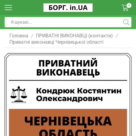
0
Головна
ПРИВАТНІ ВИКОНАВЦІ (контакти)
/
/
Приватні виконавці Чернівецької області