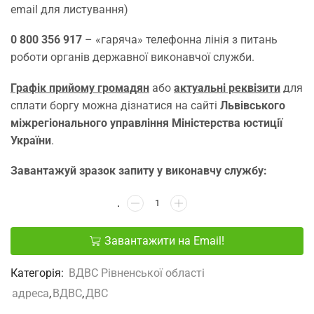
email для листування)
0 800 356 917
– «гаряча» телефонна лінія з питань
роботи органів державної виконавчої служби.
Графік прийому громадян
або
актуальні реквізити
для
сплати боргу можна дізнатися на сайті
Львівського
міжрегіонального управління Міністерства юстиції
України
.
Завантажуй зразок запиту у виконавчу службу:
Завантажити на Email!
Категорія:
ВДВС Рівненської області
адреса
,
ВДВС
,
ДВС