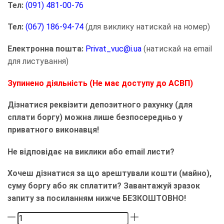
Тел:
(091) 481-00-76
Тел:
(067) 186-94-74
(для виклику натискай на номер)
Електронна пошта:
Privat_vuc@i.ua
(натискай на email
для листування)
Зупинено діяльність (Не має доступу до АСВП)
Дізнатися реквізити депозитного рахунку (для
сплати боргу) можна лише безпосередньо у
приватного виконавця!
Не відповідає на виклики або email листи?
Хочеш дізнатися за що арештували кошти (майно),
суму боргу або як сплатити? Завантажуй зразок
запиту за посиланням нижче БЕЗКОШТОВНО!