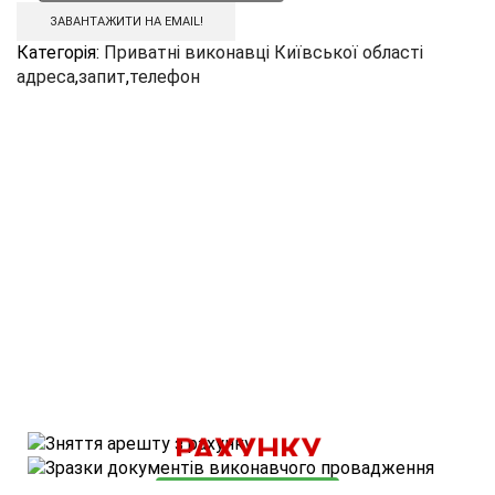
ЗАВАНТАЖИТИ НА EMAIL!
Категорія:
Приватні виконавці Київської області
адреса
,
запит
,
телефон
ВАРТІСТЬ ПОСЛУГИ - 500 ГРН.
ЗНЯТТЯ АРЕШТУ З
КОРИСНІ МАТЕРІАЛИ
РАХУНКУ