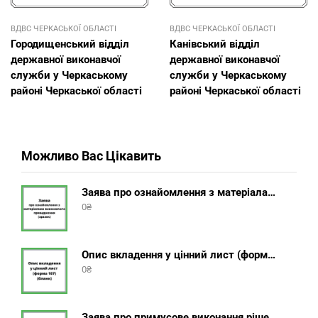
ВДВС ЧЕРКАСЬКОЇ ОБЛАСТІ
ВДВС ЧЕРКАСЬКОЇ ОБЛАСТІ
Городищенський відділ
Канівський відділ
державної виконавчої
державної виконавчої
служби у Черкаському
служби у Черкаському
районі Черкаської області
районі Черкаської області
Можливо Вас Цікавить
Заява про ознайомлення з матеріалами виконавчого провадження (зразок, шаблон 2025 року)
0
₴
Опис вкладення у цінний лист (форма 107) + інструкція відправлення цінного листа з описом вкладення
0
₴
Заява про примусове виконання рішення (зразок, шаблон 2025 року)