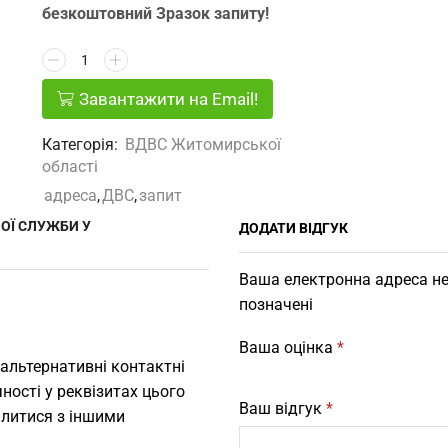
безкоштовний Зразок запиту!
Завантажити на Email!
Категорія:
ВДВС Житомирської
області
адреса
,
ДВС
,
запит
ОЇ СЛУЖБИ У
ДОДАТИ ВІДГУК
Ваша електронна адреса не
позначені
Ваша оцінка
*
 альтернативні контактні
ності у реквізитах цього
Ваш відгук
*
ілитися з іншими