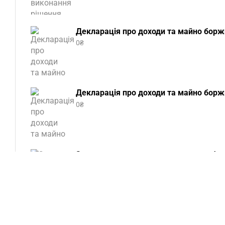
Декларація про доходи та майно боржн
0
₴
Декларація про доходи та майно боржн
0
₴
Заява про виконання ухвали про забез
0
₴