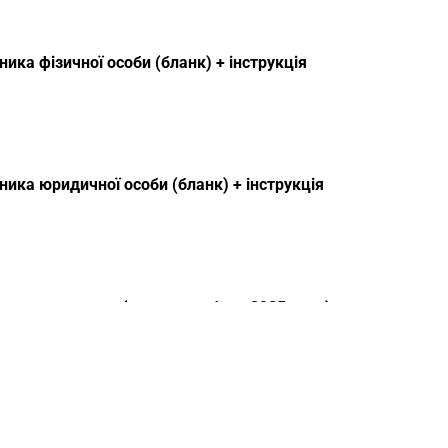
ика фізичної особи (бланк) + інструкція
ика юридичної особи (бланк) + інструкція
печення позову (зразок, шаблон 2025 року)