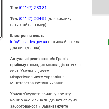
Тел:
(04147) 2-33-84
Тел:
(04147) 2-34-88
(для виклику
натискай на номер)
Електронна пошта:
info@lb.zt.dvs.gov.ua
(натискай на email
для листування)
Актуальні реквізити
або
Графік
прийому
громадян можна дізнатися на
сайті Хмельницького
міжрегіонального управління
Міністерства юстиції України.
Хочеш з’ясувати причину арешту
коштів або майна чи дізнатися суму
заборгованості?
Завантажуйте