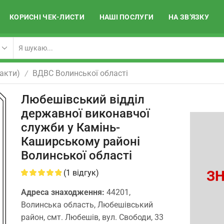
КОРИСНІ ЧЕК-ЛИСТИ
НАШІ ПОСЛУГИ
НА ЗВ’ЯЗКУ
акти)
ВДВС Волинської області
/
Любешівський відділ
державної виконавчої
служби у Камінь-
Каширському районі
Волинської області
ЗН
(
1
відгук)
Адреса знаходження:
44201,
Волинська область, Любешівський
район, смт. Любешів, вул. Свободи, 33