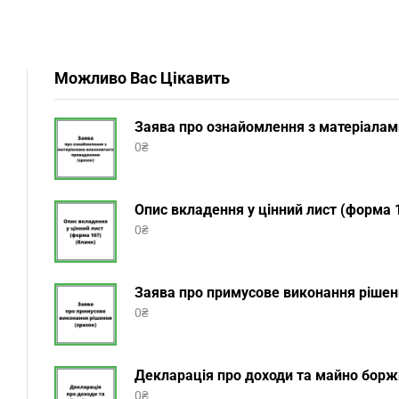
Можливо Вас Цікавить
Заява про ознайомлення з матеріалам
0
₴
Опис вкладення у цінний лист (форма 1
0
₴
Заява про примусове виконання рішенн
0
₴
Декларація про доходи та майно боржн
0
₴