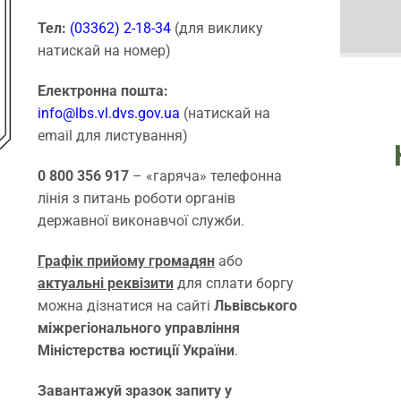
Тел:
(03362) 2-18-34
(для виклику
натискай на номер)
Електронна пошта:
info@lbs.vl.dvs.gov.ua
(натискай на
email для листування)
0 800 356 917
– «гаряча» телефонна
лінія з питань роботи органів
державної виконавчої служби.
Графік прийому громадян
або
актуальні реквізити
для сплати боргу
можна дізнатися на сайті
Львівського
міжрегіонального управління
Міністерства юстиції України
.
Завантажуй зразок запиту у