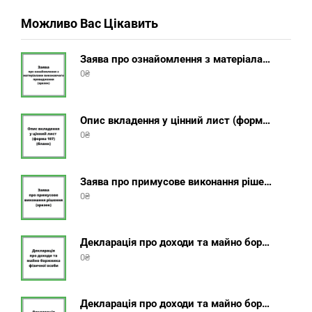
Можливо Вас Цікавить
Заява про ознайомлення з матеріалами виконавчого провадження (зразок, шаблон 2025 року)
0
₴
Опис вкладення у цінний лист (форма 107) + інструкція відправлення цінного листа з описом вкладення
0
₴
Заява про примусове виконання рішення (зразок, шаблон 2025 року)
0
₴
Декларація про доходи та майно боржника фізичної особи (бланк) + інструкція
0
₴
Декларація про доходи та майно боржника юридичної особи (бланк) + інструкція