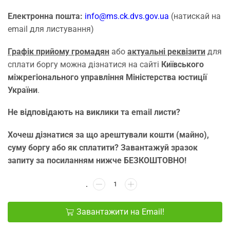
Електронна пошта:
info@ms.ck.dvs.gov.ua
(натискай на
email для листування)
Графік прийому громадян
або
актуальні реквізити
для
сплати боргу можна дізнатися на сайті
Київського
міжрегіонального управління Міністерства юстиції
України
.
Не відповідають на виклики та email листи?
Хочеш дізнатися за що арештували кошти (майно),
суму боргу або як сплатити? Завантажуй зразок
запиту за посиланням нижче БЕЗКОШТОВНО!
Завантажити на Email!