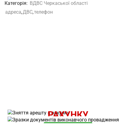
Категорія:
ВДВС Черкаської області
адреса
,
ДВС
,
телефон
ВАРТІСТЬ ПОСЛУГИ - 500 ГРН.
ЗНЯТТЯ АРЕШТУ З
КОРИСНІ МАТЕРІАЛИ
РАХУНКУ
ОЗНАЙОМИТИСЬ
ЗАМОВИТИ