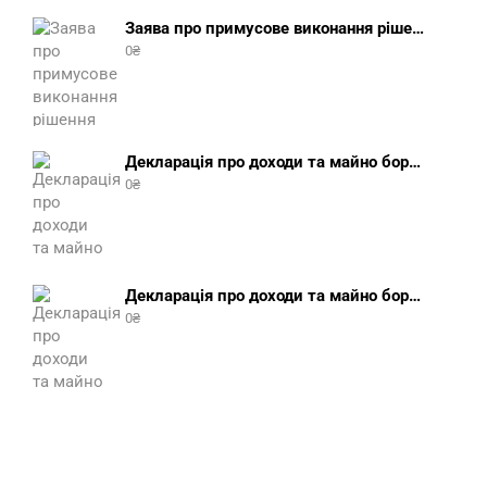
Заява про примусове виконання рішення (зразок, шаблон 2025 року)
0
₴
Декларація про доходи та майно боржника фізичної особи (бланк) + інструкція
0
₴
Декларація про доходи та майно боржника юридичної особи (бланк) + інструкція
0
₴
Заява про виконання ухвали про забезпечення позову (зразок, шаблон 2025 року)
0
₴