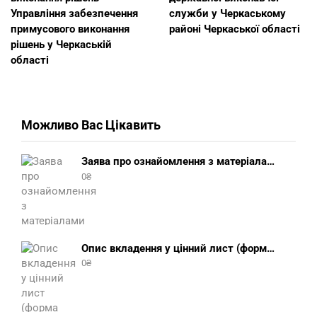
Управління забезпечення
служби у Черкаському
примусового виконання
районі Черкаської області
рішень у Черкаській
області
Можливо Вас Цікавить
Заява про ознайомлення з матеріалами виконавчого провадження (зразок, шаблон 2025 року)
0
₴
Опис вкладення у цінний лист (форма 107) + інструкція відправлення цінного листа з описом вкладення
0
₴