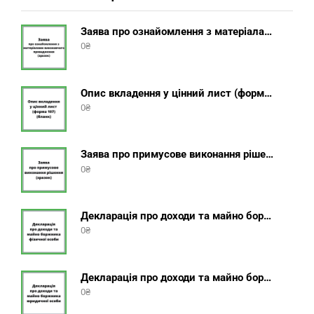
Заява про ознайомлення з матеріалами виконавчого провадження (зразок, шаблон 2025 року)
0
₴
Опис вкладення у цінний лист (форма 107) + інструкція відправлення цінного листа з описом вкладення
0
₴
Заява про примусове виконання рішення (зразок, шаблон 2025 року)
0
₴
Декларація про доходи та майно боржника фізичної особи (бланк) + інструкція
0
₴
Декларація про доходи та майно боржника юридичної особи (бланк) + інструкція
0
₴