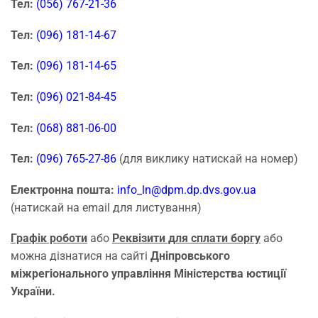
Тел:
(056) 767-21-36
Тел:
(096) 181-14-67
Тел:
(096) 181-14-65
Тел:
(096) 021-84-45
Тел:
(068) 881-06-00
Тел:
(096) 765-27-86
(для виклику натискай на номер)
Електронна пошта:
info_ln@dpm.dp.dvs.gov.ua
(натискай на email для листування)
Графік роботи
або
Реквізити для сплати боргу
або
можна дізнатися на сайті
Дніпровського
міжрегіонального управління Міністерства юстиції
України.