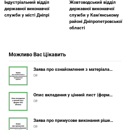
Індустріальний відділ
Жовтоводський відділ
державної виконавчої
державної виконавчої
служби у місті Дніпрі
служби у Кам’янському
районі Дніпропетровської
області
Можливо Вас Цікавить
Заява про ознайомлення з матеріалами виконавчого провадження (зразок, шаблон 2025 року)
0
₴
Опис вкладення у цінний лист (форма 107) + інструкція відправлення цінного листа з описом вкладення
0
₴
Заява про примусове виконання рішення (зразок, шаблон 2025 року)
0
₴