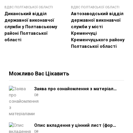
ВДВС ПОЛТАВСЬКОЇ ОБЛАСТІ
ВДВС ПОЛТАВСЬКОЇ ОБЛАСТІ
Диканський відділ
Автозаводський відділ
державної виконавчої
державної виконавчої
служби у Полтавському
служби у місті
районі Полтавської
Кременчуці
області
Кременчуцького району
Полтавської області
Можливо Вас Цікавить
Заява про ознайомлення з матеріалами виконавчого провадження (зразок, шаблон 2025 року)
0
₴
Опис вкладення у цінний лист (форма 107) + інструкція відправлення цінного листа з описом вкладення
0
₴