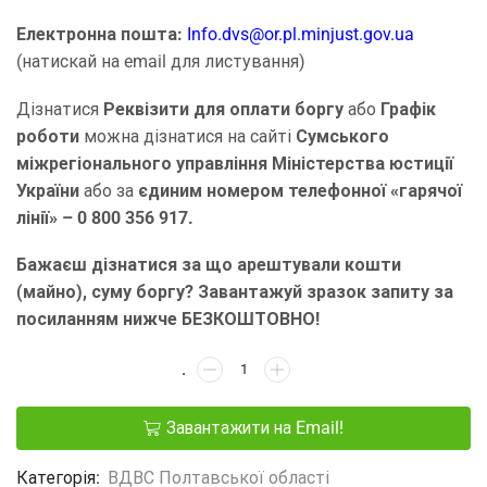
Електронна пошта:
Info.dvs@or.pl.minjust.gov.ua
(натискай на email для листування)
Дізнатися
Реквізити
для оплати боргу
або
Графік
роботи
можна дізнатися на сайті
Сумського
міжрегіонального управління Міністерства юстиції
України
або за
єдиним номером телефонної «гарячої
лінії» – 0 800 356 917.
Бажаєш дізнатися за що арештували кошти
(майно), суму боргу? Завантажуй зразок запиту за
посиланням нижче БЕЗКОШТОВНО!
Завантажити на Email!
Категорія:
ВДВС Полтавської області