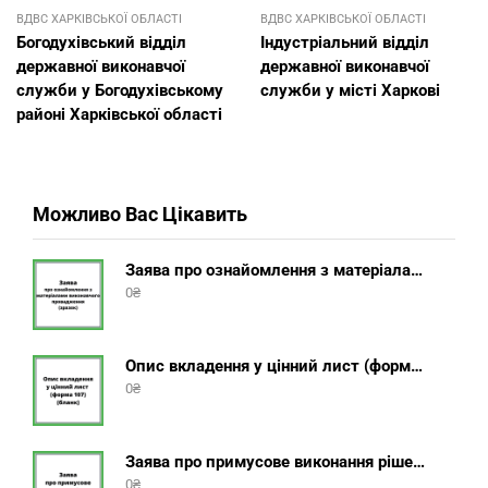
ВДВС ХАРКІВСЬКОЇ ОБЛАСТІ
ВДВС ХАРКІВСЬКОЇ ОБЛАСТІ
Богодухівський відділ
Індустріальний відділ
державної виконавчої
державної виконавчої
служби у Богодухівському
служби у місті Харкові
районі Харківської області
Можливо Вас Цікавить
Заява про ознайомлення з матеріалами виконавчого провадження (зразок, шаблон 2025 року)
0
₴
Опис вкладення у цінний лист (форма 107) + інструкція відправлення цінного листа з описом вкладення
0
₴
Заява про примусове виконання рішення (зразок, шаблон 2025 року)
0
₴