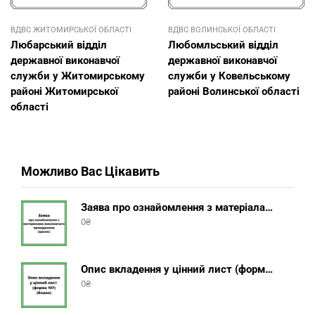
ВДВС ЖИТОМИРСЬКОЇ ОБЛАСТІ
ВДВС ВОЛИНСЬКОЇ ОБЛАСТІ
Любарський відділ
Любомльський відділ
державної виконавчої
державної виконавчої
служби у Житомирському
служби у Ковельському
районі Житомирської
районі Волинської області
області
Можливо Вас Цікавить
Заява про ознайомлення з матеріалами виконавчого провадження (зразок, шаблон 2025 року)
0
₴
Опис вкладення у цінний лист (форма 107) + інструкція відправлення цінного листа з описом вкладення
0
₴