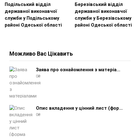
Подільський відділ
Березівський відділ
державної виконавчої
державної виконавчої
служби у Подільському
служби у Березівському
районі Одеської області
районі Одеської області
Можливо Вас Цікавить
Заява про ознайомлення з матеріалами виконавчого провадження (зразок, шаблон 2025 року)
0
₴
Опис вкладення у цінний лист (форма 107) + інструкція відправлення цінного листа з описом вкладення
0
₴