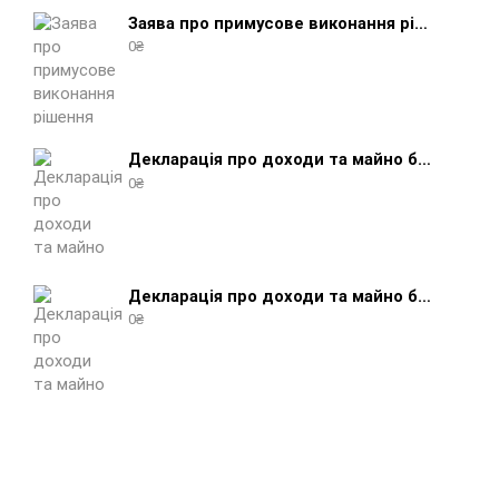
Заява про примусове виконання рішення (зразок, шаблон 2025 року)
0
₴
Декларація про доходи та майно боржника фізичної особи (бланк) + інструкція
0
₴
Декларація про доходи та майно боржника юридичної особи (бланк) + інструкція
0
₴
Заява про виконання ухвали про забезпечення позову (зразок, шаблон 2025 року)
0
₴