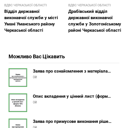
ВДВС ЧЕРКАСЬКОЇ ОБЛАСТІ
ВДВС ЧЕРКАСЬКОЇ ОБЛАСТІ
Відділ державної
Драбівський відділ
виконавчої служби у місті
державної виконавчої
Умані Уманського району
служби у Золотоніському
Черкаської області
районі Черкаської області
Можливо Вас Цікавить
Заява про ознайомлення з матеріалами виконавчого провадження (зразок, шаблон 2025 року)
0
₴
Опис вкладення у цінний лист (форма 107) + інструкція відправлення цінного листа з описом вкладення
0
₴
Заява про примусове виконання рішення (зразок, шаблон 2025 року)
0
₴