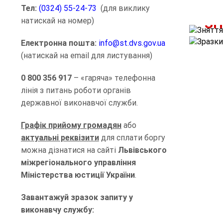
Тел:
(0324) 55-24-73
(для виклику
ЗН
натискай на номер)
Електронна пошта:
info@st.dvs.gov.ua
(натискай на email для листування)
0 800 356 917
– «гаряча» телефонна
лінія з питань роботи органів
державної виконавчої служби.
Графік прийому громадян
або
актуальні реквізити
для сплати боргу
можна дізнатися на сайті
Львівського
міжрегіонального управління
Міністерства юстиції України
.
Завантажуй зразок запиту у
виконавчу службу: