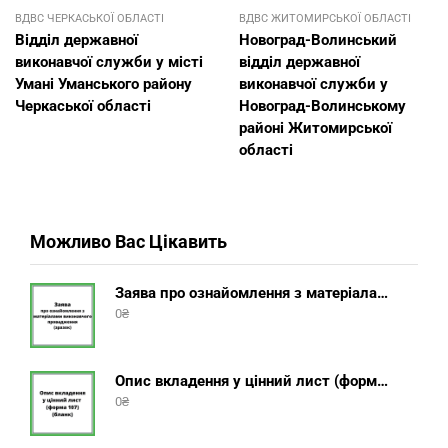
ВДВС ЧЕРКАСЬКОЇ ОБЛАСТІ
ВДВС ЖИТОМИРСЬКОЇ ОБЛАСТІ
Відділ державної
Новоград-Волинський
виконавчої служби у місті
відділ державної
Умані Уманського району
виконавчої служби у
Черкаської області
Новоград-Волинському
районі Житомирської
області
Можливо Вас Цікавить
Заява про ознайомлення з матеріалами виконавчого провадження (зразок, шаблон 2025 року)
0
₴
Опис вкладення у цінний лист (форма 107) + інструкція відправлення цінного листа з описом вкладення
0
₴