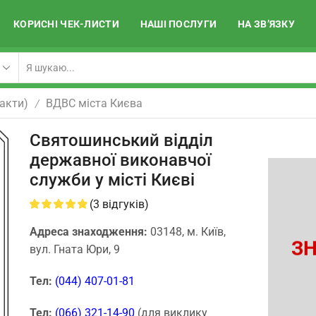
КОРИСНІ ЧЕК-ЛИСТИ
НАШІ ПОСЛУГИ
НА ЗВ’ЯЗКУ
акти)
ВДВС міста Києва
/
Святошинський відділ
державної виконавчої
служби у місті Києві
(
3
відгуків)
Адреса знаходження:
03148, м. Київ,
ЗН
вул. Гната Юри, 9
Тел:
(044) 407-01-81
Тел:
(066) 321-14-90
(для виклику