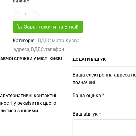
нижче:
Завантажити на Email!
Категорія:
ВДВС міста Києва
адреса
,
ВДВС
,
телефон
ВЧОЇ СЛУЖБИ У МІСТІ КИЄВІ
ДОДАТИ ВІДГУК
Ваша електронна адреса не
позначені
 альтернативні контактні
Ваша оцінка
*
ності у реквізитах цього
ілитися з іншими
Ваш відгук
*