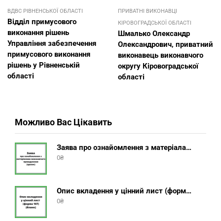
ВДВС РІВНЕНСЬКОЇ ОБЛАСТІ
ПРИВАТНІ ВИКОНАВЦІ
Відділ примусового
КІРОВОГРАДСЬКОЇ ОБЛАСТІ
виконання рішень
Шмалько Олександр
Управління забезпечення
Олександрович, приватний
примусового виконання
виконавець виконавчого
рішень у Рівненській
округу Кіровоградської
області
області
Можливо Вас Цікавить
Заява про ознайомлення з матеріалами виконавчого провадження (зразок, шаблон 2025 року)
0
₴
Опис вкладення у цінний лист (форма 107) + інструкція відправлення цінного листа з описом вкладення
0
₴