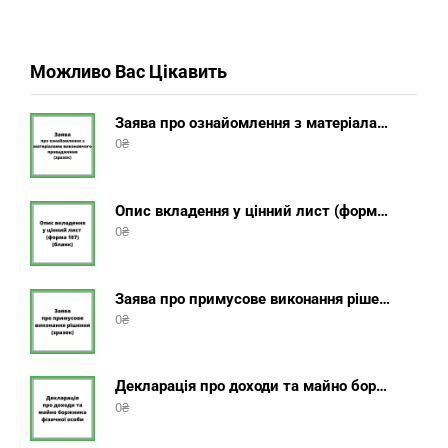
Можливо Вас Цікавить
Заява про ознайомлення з матеріалами виконавчого провадження (зразок, шаблон 2025 року)
0
₴
Опис вкладення у цінний лист (форма 107) + інструкція відправлення цінного листа з описом вкладення
0
₴
Заява про примусове виконання рішення (зразок, шаблон 2025 року)
0
₴
Декларація про доходи та майно боржника фізичної особи (бланк) + інструкція
0
₴