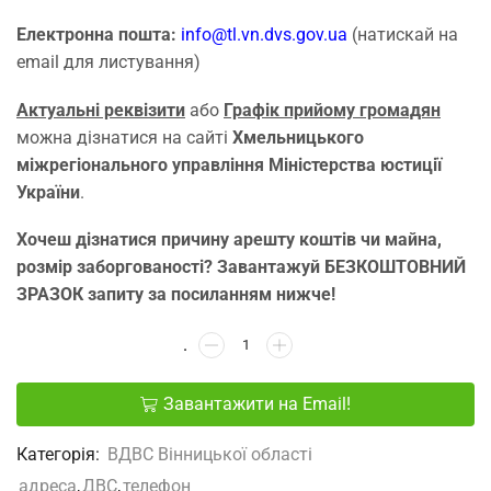
Електронна пошта:
info@tl.vn.dvs.gov.ua
(натискай на
email для листування)
Актуальні реквізити
або
Графік прийому громадян
можна дізнатися на сайті
Хмельницького
міжрегіонального управління Міністерства юстиції
України
.
Хочеш дізнатися причину арешту коштів чи майна,
розмір заборгованості? Завантажуй БЕЗКОШТОВНИЙ
ЗРАЗОК запиту за посиланням нижче!
Завантажити на Email!
Категорія:
ВДВС Вінницької області
адреса
,
ДВС
,
телефон