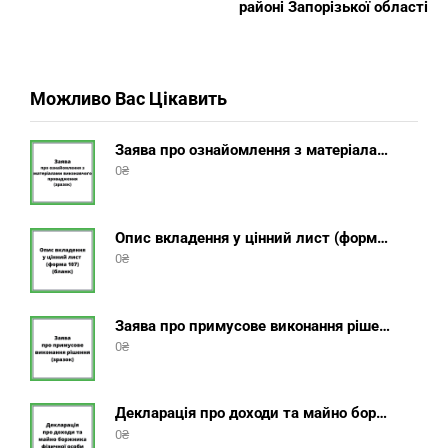
районі Запорізької області
Можливо Вас Цікавить
Заява про ознайомлення з матеріалами виконавчого провадження (зразок, шаблон 2025 року)
0
₴
Опис вкладення у цінний лист (форма 107) + інструкція відправлення цінного листа з описом вкладення
0
₴
Заява про примусове виконання рішення (зразок, шаблон 2025 року)
0
₴
Декларація про доходи та майно боржника фізичної особи (бланк) + інструкція
0
₴