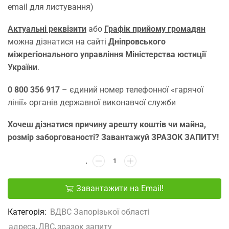
email для листування)
Актуальні реквізити
або
Графік прийому громадян
можна дізнатися на сайті
Дніпровського
міжрегіонального управління Міністерства юстиції
України
.
0 800 356 917
– єдиний номер телефонної «гарячої
лінії» органів державної виконавчої служби
Хочеш дізнатися причину арешту коштів чи майна,
розмір заборгованості? Завантажуй ЗРАЗОК ЗАПИТУ!
Завантажити на Email!
Категорія:
ВДВС Запорізької області
адреса
,
ДВС
,
зразок запиту