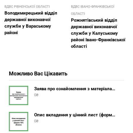
ВДВС РІВНЕНСЬКОЇ ОБЛАСТІ
ВДВС ІВАНО-ФРАНКІВСЬКОЇ
Володимирецький відділ
ОБЛАСТІ
державної виконавчої
Рожнятівський відділ
служби у Вараському
державної виконавчої
районі
служби у Калуському
районі Івано-Франківської
області
Можливо Вас Цікавить
Заява про ознайомлення з матеріалами виконавчого провадження (зразок, шаблон 2025 року)
0
₴
Опис вкладення у цінний лист (форма 107) + інструкція відправлення цінного листа з описом вкладення
0
₴