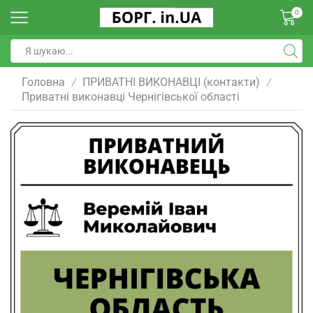
0
Головна
ПРИВАТНІ ВИКОНАВЦІ (контакти)
/
/
Приватні виконавці Чернігівської області