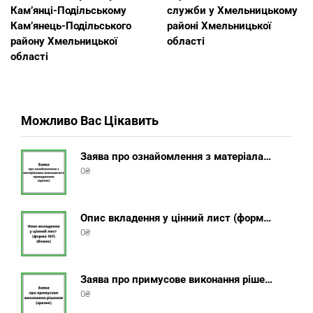
Кам’янці-Подільському
служби у Хмельницькому
Кам’янець-Подільського
районі Хмельницької
району Хмельницької
області
області
Можливо Вас Цікавить
Заява про ознайомлення з матеріалами виконавчого провадження (зразок, шаблон 2025 року)
0
₴
Опис вкладення у цінний лист (форма 107) + інструкція відправлення цінного листа з описом вкладення
0
₴
Заява про примусове виконання рішення (зразок, шаблон 2025 року)
0
₴