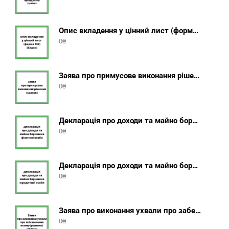
Опис вкладення у цінний лист (форма 107) + інструкція відправлення цінного листа з описом вкладення
0
₴
Заява про примусове виконання рішення (зразок, шаблон 2025 року)
0
₴
Декларація про доходи та майно боржника фізичної особи (бланк) + інструкція
0
₴
Декларація про доходи та майно боржника юридичної особи (бланк) + інструкція
0
₴
Заява про виконання ухвали про забезпечення позову (зразок, шаблон 2025 року)
0
₴