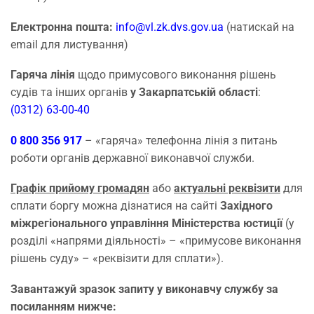
Електронна пошта:
info@vl.zk.dvs.gov.ua
(натискай на
email для листування)
Гаряча лінія
щодо примусового виконання рішень
судів та інших органів
у Закарпатській області
:
(0312) 63-00-40
0 800 356 917
– «гаряча» телефонна лінія з питань
роботи органів державної виконавчої служби.
Графік прийому громадян
або
актуальні реквізити
для
сплати боргу можна дізнатися на сайті
Західного
міжрегіонального управління Міністерства юстиції
(у
розділі «напрями діяльності» – «примусове виконання
рішень суду» – «реквізити для сплати»).
Завантажуй зразок запиту у виконавчу службу за
посиланням нижче: