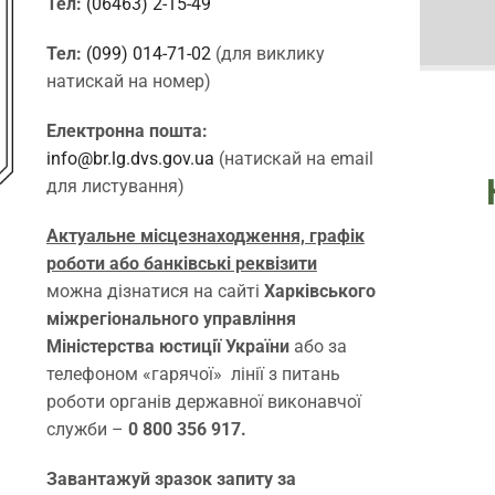
Тел:
(06463) 2-15-49
Тел:
(099) 014-71-02
(для виклику
натискай на номер)
Електронна пошта:
info@br.lg.dvs.gov.ua
(натискай на email
для листування)
Актуальне місцезнаходження, графік
роботи або банківські реквізити
можна дізнатися на сайті
Харківського
міжрегіонального управління
Міністерства юстиції України
або за
телефоном «гарячої» лінії з питань
роботи органів державної виконавчої
служби –
0 800 356 917.
Завантажуй зразок запиту за