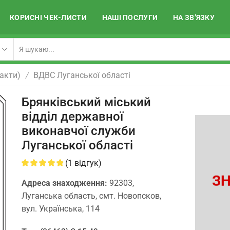
КОРИСНІ ЧЕК-ЛИСТИ
НАШІ ПОСЛУГИ
НА ЗВ’ЯЗКУ
акти)
ВДВС Луганської області
/
Брянківський міський
відділ державної
виконавчої служби
Луганської області
(
1
відгук)
ЗН
Адреса знаходження:
92303,
Луганська область, смт. Новопсков,
вул. Українська, 114