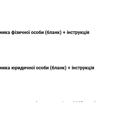
ика фізичної особи (бланк) + інструкція
ика юридичної особи (бланк) + інструкція
печення позову (зразок, шаблон 2025 року)