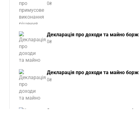
0
₴
Декларація про доходи та майно боржн
0
₴
Декларація про доходи та майно боржн
0
₴
Заява про виконання ухвали про забез
0
₴