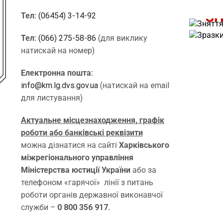
ЗН
Тел:
(06454) 3-14-92
Тел:
(066) 275-58-86
(для виклику
натискай на номер)
Електронна пошта:
info@km.lg.dvs.gov.ua
(натискай на email
для листування)
Актуальне місцезнаходження, графік
роботи або банківські реквізити
можна дізнатися на сайті
Харківського
міжрегіонального управління
Міністерства юстиції України
або за
телефоном «гарячої» лінії з питань
роботи органів державної виконавчої
служби –
0 800 356 917.