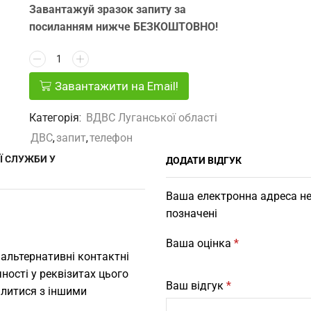
Завантажуй зразок запиту за
посиланням нижче БЕЗКОШТОВНО!
Завантажити на Email!
Категорія:
ВДВС Луганської області
ДВС
,
запит
,
телефон
Ї СЛУЖБИ У
ДОДАТИ ВІДГУК
Ваша електронна адреса не
позначені
Ваша оцінка
*
 альтернативні контактні
ності у реквізитах цього
Ваш відгук
*
ілитися з іншими