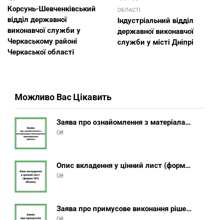
Корсунь-Шевченківський
ОБЛАСТІ
відділ державної
Індустріальний відділ
виконавчої служби у
державної виконавчої
Черкаському районі
служби у місті Дніпрі
Черкаської області
Можливо Вас Цікавить
Заява про ознайомлення з матеріалами виконавчого провадження (зразок, шаблон 2025 року)
0
₴
Опис вкладення у цінний лист (форма 107) + інструкція відправлення цінного листа з описом вкладення
0
₴
Заява про примусове виконання рішення (зразок, шаблон 2025 року)
0
₴