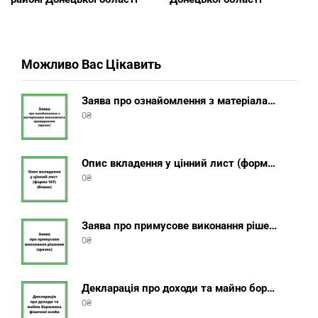
Можливо Вас Цікавить
Заява про ознайомлення з матеріалами виконавчого провадження (зразок, шаблон 2025 року)
0
₴
Опис вкладення у цінний лист (форма 107) + інструкція відправлення цінного листа з описом вкладення
0
₴
Заява про примусове виконання рішення (зразок, шаблон 2025 року)
0
₴
Декларація про доходи та майно боржника фізичної особи (бланк) + інструкція
0
₴